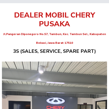
DEALER MOBIL CHERY
PUSAKA
Jl.Pangeran Diponegoro No.57, Tambun, Kec. Tambun Sel., Kabupaten
Bekasi, Jawa Barat 17510
3S (SALES, SERVICE, SPARE PART)