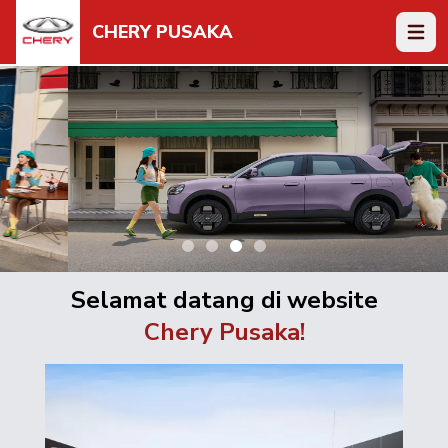
CHERY PUSAKA
Open 
Selamat datang di website
Chery Pusaka!