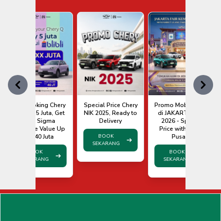
Previous
Next
Pre Booking Chery
Special Price Chery
Promo Mobil Chery
Q Only 5 Juta, Get
NIK 2025, Ready to
di JAKARTA FAIR
Free Sigma
Delivery
2026 - Special
Package Value Up
Price with Chery
To 40 Juta
BOOK
Pusaka
SEKARANG
BOOK
BOOK
SEKARANG
SEKARANG