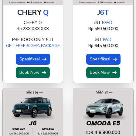
CHERY
Q
J
6T
CHERY
Q
J6T
RWD
Rp.2XX.XXX.XXX
Rp.580.500.000
PRE BOOK ONLY 5 JT
J6T
IWD
GET FREE SIGMA PACKAGE
Rp.645.500.000
Spesifikasi
Spesifikasi
Book Now
Book Now