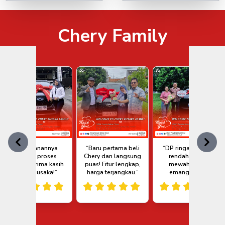
Chery Family
Previous
Next
“Pelayanannya
“Baru pertama beli
“DP ringan, bunga
ramah, proses
Chery dan langsung
rendah, mobil
cepat, Terima kasih
puas! Fitur lengkap,
mewah! Chery
Chery Pusaka!”
harga terjangkau.”
emang juara.”