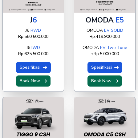
J
6
OMODA
E5
J6
RWD
OMODA
EV SOLID
Rp.560.500.000
Rp.419.900.000
J6
IWD
OMODA
EV Two Tone
Rp.625.500.000
+Rp.5.000.000
Spesifikasi
Spesifikasi
Book Now
Book Now